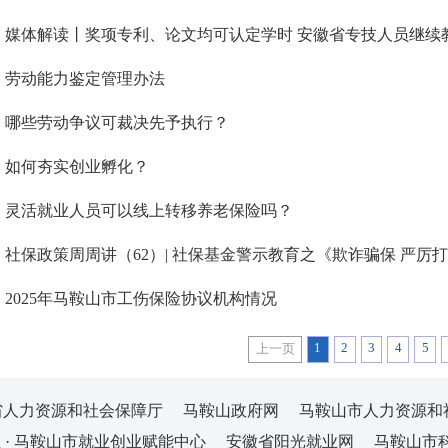
】媒体解读丨奖项专利、论文均可认定学时 安徽省专技人员继续
】劳动能力鉴定管理办法
】哪些劳动争议可裁决先予执行？
】如何夯实创业孵化？
】灵活就业人员可以线上转移养老保险吗？
社保政策周周讲（62）| 社保基金警示教育之《欺诈骗保 严厉
2025年马鞍山市工伤保险协议机构情况
1
2
3
4
5
上一页
省人力资源和社会保障厅
马鞍山政府网
马鞍山市人力资源和
 · 马鞍山市就业创业赋能中心
安徽省阳光就业网
马鞍山市